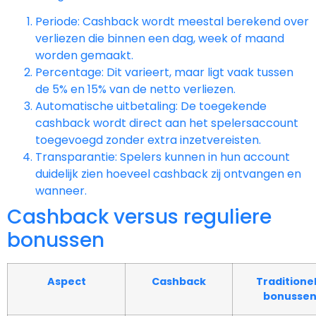
Periode: Cashback wordt meestal berekend over
verliezen die binnen een dag, week of maand
worden gemaakt.
Percentage: Dit varieert, maar ligt vaak tussen
de 5% en 15% van de netto verliezen.
Automatische uitbetaling: De toegekende
cashback wordt direct aan het spelersaccount
toegevoegd zonder extra inzetvereisten.
Transparantie: Spelers kunnen in hun account
duidelijk zien hoeveel cashback zij ontvangen en
wanneer.
Cashback versus reguliere
bonussen
Aspect
Cashback
Traditione
bonusse