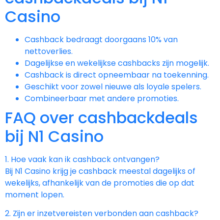
Casino
Cashback bedraagt doorgaans 10% van
nettoverlies.
Dagelijkse en wekelijkse cashbacks zijn mogelijk.
Cashback is direct opneembaar na toekenning.
Geschikt voor zowel nieuwe als loyale spelers.
Combineerbaar met andere promoties.
FAQ over cashbackdeals
bij N1 Casino
1. Hoe vaak kan ik cashback ontvangen?
Bij N1 Casino krijg je cashback meestal dagelijks of
wekelijks, afhankelijk van de promoties die op dat
moment lopen.
2. Zijn er inzetvereisten verbonden aan cashback?