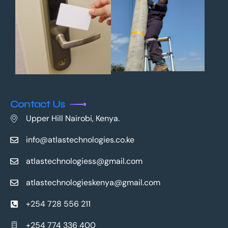
Contact Us
Upper Hill Nairobi, Kenya.
info@atlastechnologies.co.ke
atlastechnologiess@gmail.com
atlastechnologieskenya@gmail.com
+254 728 556 211
+254 774 336 400