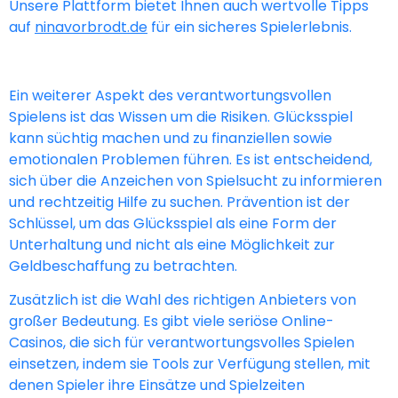
Unsere Plattform bietet Ihnen auch wertvolle Tipps
auf
ninavorbrodt.de
für ein sicheres Spielerlebnis.
Ein weiterer Aspekt des verantwortungsvollen
Spielens ist das Wissen um die Risiken. Glücksspiel
kann süchtig machen und zu finanziellen sowie
emotionalen Problemen führen. Es ist entscheidend,
sich über die Anzeichen von Spielsucht zu informieren
und rechtzeitig Hilfe zu suchen. Prävention ist der
Schlüssel, um das Glücksspiel als eine Form der
Unterhaltung und nicht als eine Möglichkeit zur
Geldbeschaffung zu betrachten.
Zusätzlich ist die Wahl des richtigen Anbieters von
großer Bedeutung. Es gibt viele seriöse Online-
Casinos, die sich für verantwortungsvolles Spielen
einsetzen, indem sie Tools zur Verfügung stellen, mit
denen Spieler ihre Einsätze und Spielzeiten