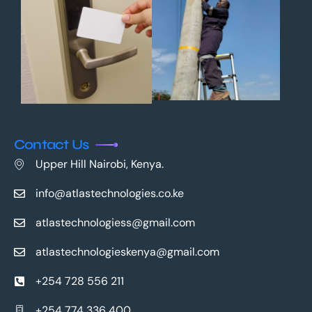
Contact Us
Upper Hill Nairobi, Kenya.
info@atlastechnologies.co.ke
atlastechnologiess@gmail.com
atlastechnologieskenya@gmail.com
+254 728 556 211
+254 774 336 400