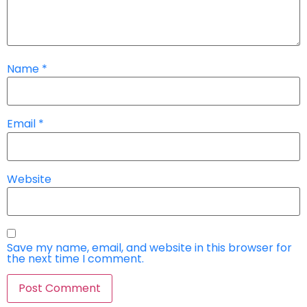
Name
*
Email
*
Website
Save my name, email, and website in this browser for
the next time I comment.