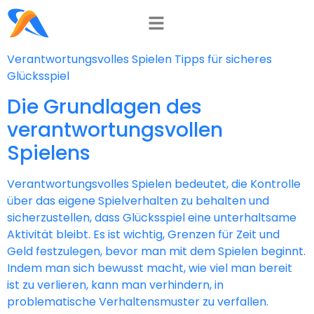
Verantwortungsvolles Spielen Tipps für sicheres
Glücksspiel
Die Grundlagen des
verantwortungsvollen
Spielens
Verantwortungsvolles Spielen bedeutet, die Kontrolle
über das eigene Spielverhalten zu behalten und
sicherzustellen, dass Glücksspiel eine unterhaltsame
Aktivität bleibt. Es ist wichtig, Grenzen für Zeit und
Geld festzulegen, bevor man mit dem Spielen beginnt.
Indem man sich bewusst macht, wie viel man bereit
ist zu verlieren, kann man verhindern, in
problematische Verhaltensmuster zu verfallen.