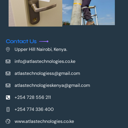
Contact Us
Upper Hill Nairobi, Kenya.
info@atlastechnologies.co.ke
atlastechnologiess@gmail.com
atlastechnologieskenya@gmail.com
+254 728 556 211
+254 774 336 400
www.atlastechnologies.co.ke