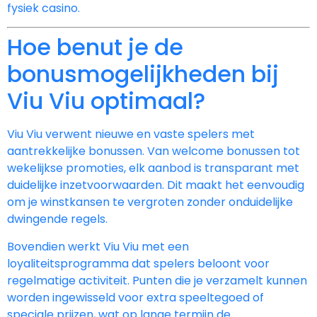
fysiek casino.
Hoe benut je de
bonusmogelijkheden bij
Viu Viu optimaal?
Viu Viu verwent nieuwe en vaste spelers met
aantrekkelijke bonussen. Van welcome bonussen tot
wekelijkse promoties, elk aanbod is transparant met
duidelijke inzetvoorwaarden. Dit maakt het eenvoudig
om je winstkansen te vergroten zonder onduidelijke
dwingende regels.
Bovendien werkt Viu Viu met een
loyaliteitsprogramma dat spelers beloont voor
regelmatige activiteit. Punten die je verzamelt kunnen
worden ingewisseld voor extra speeltegoed of
speciale prijzen, wat op lange termijn de