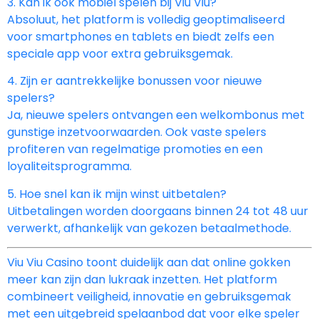
3. Kan ik ook mobiel spelen bij Viu Viu?
Absoluut, het platform is volledig geoptimaliseerd
voor smartphones en tablets en biedt zelfs een
speciale app voor extra gebruiksgemak.
4. Zijn er aantrekkelijke bonussen voor nieuwe
spelers?
Ja, nieuwe spelers ontvangen een welkombonus met
gunstige inzetvoorwaarden. Ook vaste spelers
profiteren van regelmatige promoties en een
loyaliteitsprogramma.
5. Hoe snel kan ik mijn winst uitbetalen?
Uitbetalingen worden doorgaans binnen 24 tot 48 uur
verwerkt, afhankelijk van gekozen betaalmethode.
Viu Viu Casino toont duidelijk aan dat online gokken
meer kan zijn dan lukraak inzetten. Het platform
combineert veiligheid, innovatie en gebruiksgemak
met een uitgebreid spelaanbod dat voor elke speler