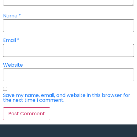
Name
*
Email
*
Website
Save my name, email, and website in this browser for
the next time I comment.