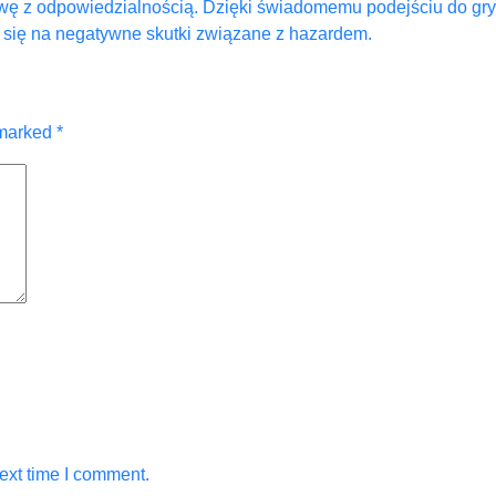
abawę z odpowiedzialnością. Dzięki świadomemu podejściu do
c się na negatywne skutki związane z hazardem.
 marked
*
ext time I comment.