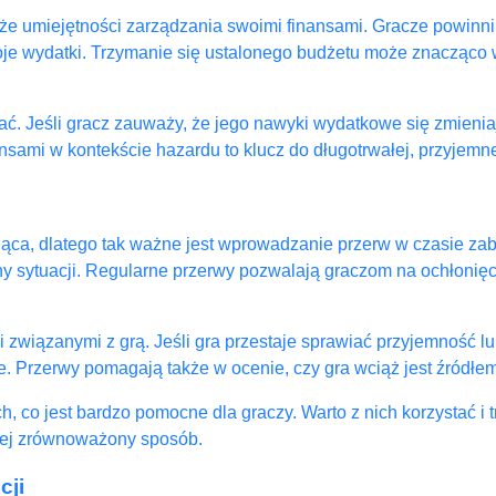
także umiejętności zarządzania swoimi finansami. Gracze powi
woje wydatki. Trzymanie się ustalonego budżetu może znacząco
ać. Jeśli gracz zauważy, że jego nawyki wydatkowe się zmieni
sami w kontekście hazardu to klucz do długotrwałej, przyjemn
jąca, dlatego tak ważne jest wprowadzanie przerw w czasie za
 sytuacji. Regularne przerwy pozwalają graczom na ochłonięci
wiązanymi z grą. Jeśli gra przestaje sprawiać przyjemność lub 
. Przerwy pomagają także w ocenie, czy gra wciąż jest źródłem
, co jest bardzo pomocne dla graczy. Warto z nich korzystać i t
ziej zrównoważony sposób.
cji