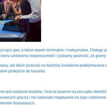
czące gier, a także stawki minimalne i maksymalne. Dlatego pr
ki temu unikniemy nieporozumień i zyskamy pewność, że gramy
abawy, ale także pozwala na bardziej świadome podejmowanie d
ialne podejście do hazardu.
 jest ustalanie budżetu. Gracze powinni na początku określić
ansowych gracza i nie wpływała negatywnie na jego codzienne ży
oblemów finansowych.