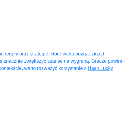
reguły oraz strategie, które warto poznać przed
że znacznie zwiększyć szanse na wygraną. Gracze powinni
kontekście, warto rozważyć korzystanie z
Hash Lucky