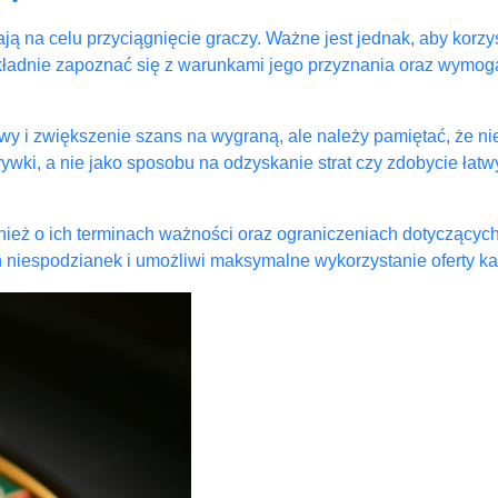
ją na celu przyciągnięcie graczy. Ważne jest jednak, aby korzy
ładnie zapoznać się z warunkami jego przyznania oraz wymoga
 i zwiększenie szans na wygraną, ale należy pamiętać, że ni
rywki, a nie jako sposobu na odzyskanie strat czy zdobycie łat
nież o ich terminach ważności oraz ograniczeniach dotyczącyc
 niespodzianek i umożliwi maksymalne wykorzystanie oferty k