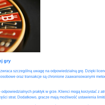
j gry
zwraca szczególną uwagę na odpowiedzialną grę. Dzięki licen
e osobowe oraz transakcje są chronione zaawansowanymi metod
dpowiedzialnych praktyk w grze. Klienci mogą korzystać z atra
zęści strat. Dodatkowo, gracze mają możliwość ustawienia lim