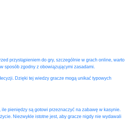
zed przystąpieniem do gry, szczególnie w grach online, warto
 w sposób zgodny z obowiązującymi zasadami.
ecyzji. Dzięki tej wiedzy gracze mogą unikać typowych
, ile pieniędzy są gotowi przeznaczyć na zabawę w kasynie.
cie. Niezwykle istotne jest, aby gracze nigdy nie wydawali