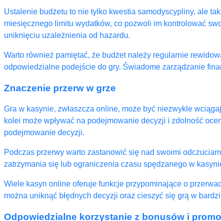
Ustalenie budżetu to nie tylko kwestia samodyscypliny, ale 
miesięcznego limitu wydatków, co pozwoli im kontrolować s
uniknięciu uzależnienia od hazardu.
Warto również pamiętać, że budżet należy regularnie rewidow
odpowiedzialne podejście do gry. Świadome zarządzanie finan
Znaczenie przerw w grze
Gra w kasynie, zwłaszcza online, może być niezwykle wciąga
kolei może wpływać na podejmowanie decyzji i zdolność oceny
podejmowanie decyzji.
Podczas przerwy warto zastanowić się nad swoimi odczuciami z
zatrzymania się lub ograniczenia czasu spędzanego w kasynie
Wiele kasyn online oferuje funkcje przypominające o przerwach
można uniknąć błędnych decyzji oraz cieszyć się grą w bard
Odpowiedzialne korzystanie z bonusów i promo