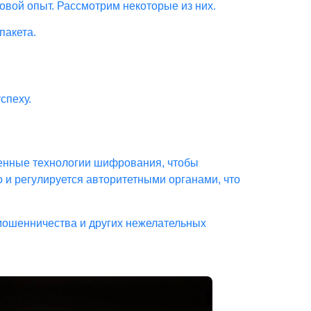
овой опыт. Рассмотрим некоторые из них.
пакета.
.
спеху.
менные технологии шифрования, чтобы
 и регулируется авторитетными органами, что
мошенничества и других нежелательных