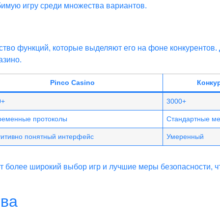
имую игру среди множества вариантов.
ество функций, которые выделяют его на фоне конкурентов
азино.
Pinco Casino
Конкур
0+
3000+
ременные протоколы
Стандартные м
уитивно понятный интерфейс
Умеренный
ает более широкий выбор игр и лучшие меры безопасности, 
ва