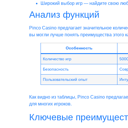
Широкий выбор игр — найдите свою люб
Анализ функций
Pinco Casino предлагает значительное колич
вы могли лучше понять преимущества этого к
Особенность
Количество игр
500
Безопасность
Сов
Пользовательский опыт
Инт
Как видно из таблицы, Pinco Casino предлаг
для многих игроков.
Ключевые преимущест