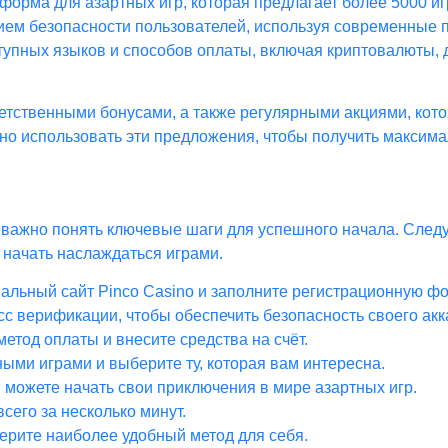
форма для азартных игр, которая предлагает более 5000 иг
нием безопасности пользователей, используя современные
тупных языков и способов оплаты, включая криптовалюты, 
етственными бонусами, а также регулярными акциями, кот
но использовать эти предложения, чтобы получить максима
o, важно понять ключевые шаги для успешного начала. Сл
 начать наслаждаться играми.
льный сайт Pinco Casino и заполните регистрационную фо
с верификации, чтобы обеспечить безопасность своего акк
тод оплаты и внесите средства на счёт.
ыми играми и выберите ту, которая вам интересна.
можете начать свои приключения в мире азартных игр.
сего за несколько минут.
ерите наиболее удобный метод для себя.