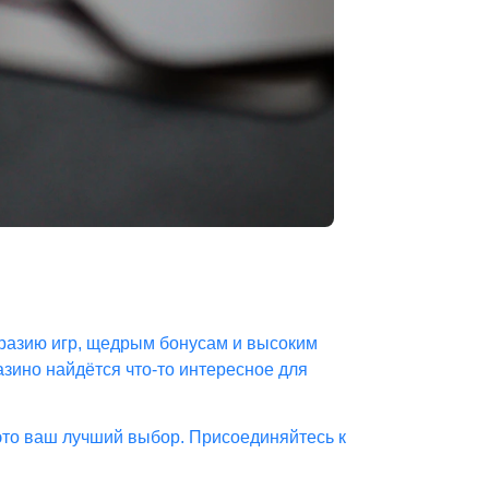
бразию игр, щедрым бонусам и высоким
азино найдётся что-то интересное для
это ваш лучший выбор. Присоединяйтесь к