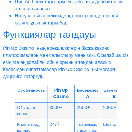
Пин Ап бонустары арқылы алғашқы депозитіңізді
арттыра аласыз.
Әр түрлі ойын режимдері, соның ішінде тікелей
казино ұсыныстары бар.
Функциялар талдауы
Pin Up Casino-ның ерекшеліктерін басқа казино
платформаларымен салыстыру маңызды. Осылайша, сіз
өзіңізге ең қолайлы ойын орынын таңдай аласыз.
Келесідей сипаттамалар Pin Up Casino-ны жоғарғы
деңгейге көтереді.
Особенность
Pin Up
Бәсекелес
Бәсекелес
Casino
A
B
Ойындар
3000+
2500+
2000+
саны
Клиенттерді
24/7
Тек жұмыс
Шектелген
қолдау
уақытында