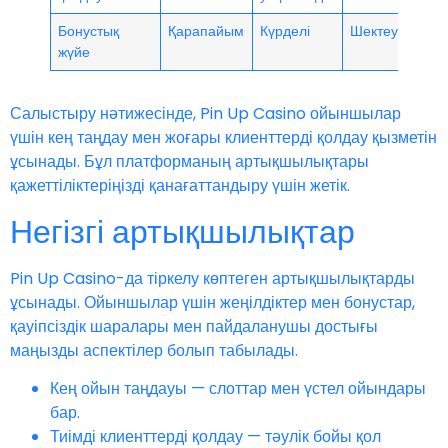
Бонустық
Қарапайым
Күрделі
Шектеулі
жүйе
Салыстыру нәтижесінде, Pin Up Casino ойыншылар
үшін кең таңдау мен жоғары клиенттерді қолдау қызметін
ұсынады. Бұл платформаның артықшылықтары
қажеттіліктеріңізді қанағаттандыру үшін жетік.
Негізгі артықшылықтар
Pin Up Casino-да тіркелу көптеген артықшылықтарды
ұсынады. Ойыншылар үшін жеңілдіктер мен бонустар,
қауіпсіздік шаралары мен пайдаланушы достығы
маңызды аспектілер болып табылады.
Кең ойын таңдауы — слоттар мен үстел ойындары
бар.
Тиімді клиенттерді қолдау — тәулік бойы қол