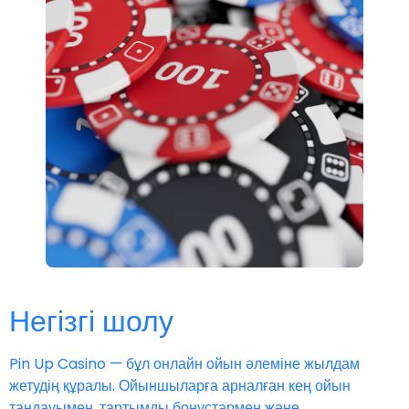
Негізгі шолу
Pin Up Casino — бұл онлайн ойын әлеміне жылдам
жетудің құралы. Ойыншыларға арналған кең ойын
таңдауымен, тартымды бонустармен және