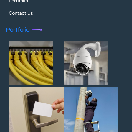
Portifolio
Contact Us
Portfolio