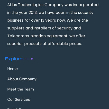
Atlas Technologies Company was incorporated
in the year 2013, we have been in the security
business for over 13 years now. We are the
suppliers and installers of Security and
Telecommunication equipment; we offer
superior products at affordable prices.
Explore
Home
About Company
Meet the Team
Our Services