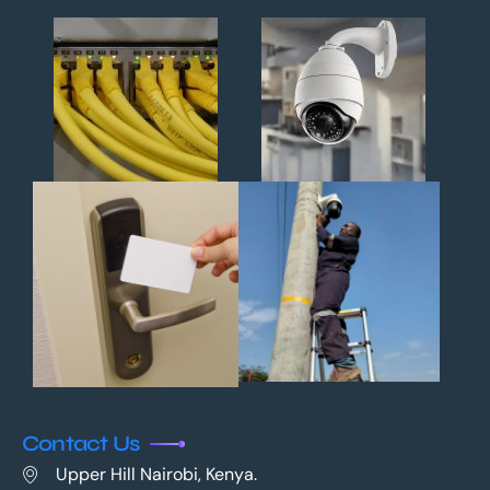
Contact Us
Upper Hill Nairobi, Kenya.