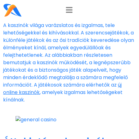
A kaszinók világa varázslatos és izgalmas, tele
lehetőségekkel és kihívásokkal. A szerencsejátékok, a
különféle játékok és az ősi tradíciók keveredése olyan
élményeket kínál, amelyek egyedülállóak és
felejthetetlenek. Az alábbiakban részletesen
bemutatjuk a kaszinók működését, a legnépszerűbb
játékokat és a biztonságos játék alapelveit, hogy
minden érdeklődő megtalálja a számára megfelelő
információt. A játékosok számára elérhetők az
új
online kaszinók
, amelyek izgalmas lehetőségeket
kínálnak.