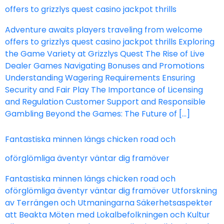
offers to grizzlys quest casino jackpot thrills
Adventure awaits players traveling from welcome
offers to grizzlys quest casino jackpot thrills Exploring
the Game Variety at Grizzlys Quest The Rise of Live
Dealer Games Navigating Bonuses and Promotions
Understanding Wagering Requirements Ensuring
Security and Fair Play The Importance of Licensing
and Regulation Customer Support and Responsible
Gambling Beyond the Games: The Future of […]
Fantastiska minnen längs chicken road och
oförglömliga äventyr väntar dig framöver
Fantastiska minnen längs chicken road och
oförglömliga äventyr väntar dig framöver Utforskning
av Terrängen och Utmaningarna Säkerhetsaspekter
att Beakta Möten med Lokalbefolkningen och Kultur