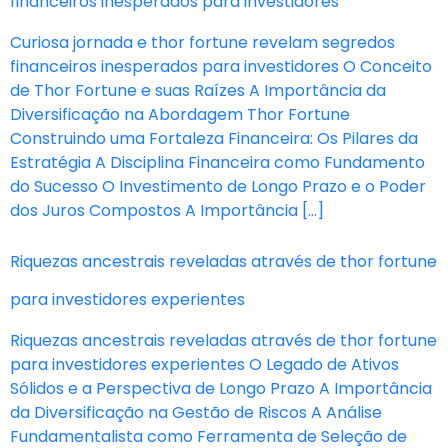
financeiros inesperados para investidores
Curiosa jornada e thor fortune revelam segredos
financeiros inesperados para investidores O Conceito
de Thor Fortune e suas Raízes A Importância da
Diversificação na Abordagem Thor Fortune
Construindo uma Fortaleza Financeira: Os Pilares da
Estratégia A Disciplina Financeira como Fundamento
do Sucesso O Investimento de Longo Prazo e o Poder
dos Juros Compostos A Importância […]
Riquezas ancestrais reveladas através de thor fortune
para investidores experientes
Riquezas ancestrais reveladas através de thor fortune
para investidores experientes O Legado de Ativos
Sólidos e a Perspectiva de Longo Prazo A Importância
da Diversificação na Gestão de Riscos A Análise
Fundamentalista como Ferramenta de Seleção de