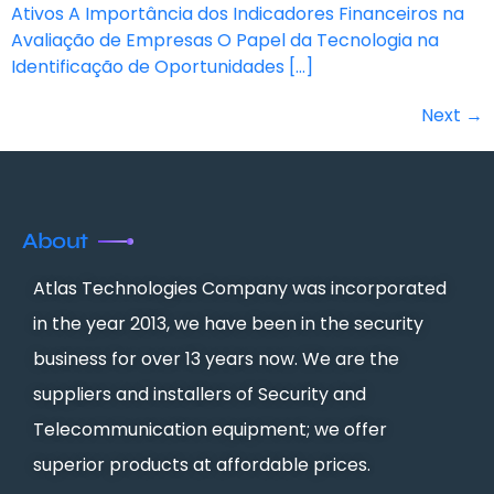
Ativos A Importância dos Indicadores Financeiros na
Avaliação de Empresas O Papel da Tecnologia na
Identificação de Oportunidades […]
Next
→
About
Atlas Technologies Company was incorporated
in the year 2013, we have been in the security
business for over 13 years now. We are the
suppliers and installers of Security and
Telecommunication equipment; we offer
superior products at affordable prices.