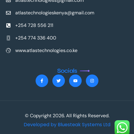
atlastechnologiess@gmail.com
atlastechnologieskenya@gmail.com
+254 728 556 211
+254 774 336 400
www.atlastechnologies.co.ke
Socials
© Copyright 2026. All Rights Reserved.
Developed by Bluesteak Systems Ltd