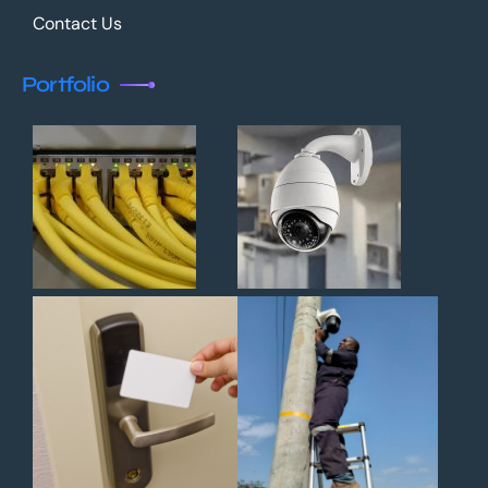
Contact Us
Portfolio