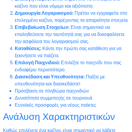
καζίνο που είναι νόμιμο και αξιόπιστο.
Δημιουργία Λογαριασμού:
Πρέπει να εγγραφείτε στο
επιλεγμένο καζίνο, παρέχοντας τα απαραίτητα στοιχεία.
Επιβεβαίωση Στοιχείων:
Είναι σημαντικό να
επαληθεύσετε την ταυτότητά σας για να διασφαλίσετε
την ασφάλεια του λογαριασμού σας.
Καταθέσεις:
Κάντε την πρώτη σας κατάθεση για να
ξεκινήσετε να παίζετε.
Επιλογή Παιχνιδιού:
Επιλέξτε το παιχνίδι που σας
ενδιαφέρει περισσότερο.
Διασκέδαση και Υπευθυνότητα:
Παίξτε με
υπευθυνότητα και διασκεδάστε!
Πρόσβαση σε πληθώρα παιχνιδιών
Δυνατότητα συμμετοχής σε τουρνουά
Ευνοϊκές προσφορές για νέους παίκτες
Ανάλυση Χαρακτηριστικών
Καθώς επιλέγετε ένα καζίνο, είναι σημαντικό να λάβετε