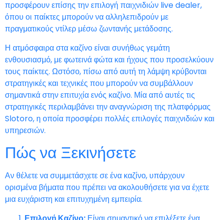
προσφέρουν επίσης την επιλογή παιχνιδιών live dealer,
όπου οι παίκτες μπορούν να αλληλεπιδρούν με
πραγματικούς ντίλερ μέσω ζωντανής μετάδοσης.
Η ατμόσφαιρα στα καζίνο είναι συνήθως γεμάτη
ενθουσιασμό, με φωτεινά φώτα και ήχους που προσελκύουν
τους παίκτες. Ωστόσο, πίσω από αυτή τη λάμψη κρύβονται
στρατηγικές και τεχνικές που μπορούν να συμβάλλουν
σημαντικά στην επιτυχία ενός καζίνο. Μία από αυτές τις
στρατηγικές περιλαμβάνει την αναγνώριση της πλατφόρμας
Slotoro, η οποία προσφέρει πολλές επιλογές παιχνιδιών και
υπηρεσιών.
Πώς να Ξεκινήσετε
Αν θέλετε να συμμετάσχετε σε ένα καζίνο, υπάρχουν
ορισμένα βήματα που πρέπει να ακολουθήσετε για να έχετε
μια ευχάριστη και επιτυχημένη εμπειρία.
Επιλογή Καζίνο:
Είναι σημαντικό να επιλέξετε ένα