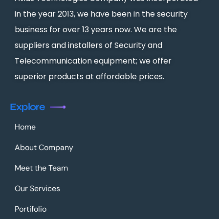
in the year 2013, we have been in the security
business for over 13 years now. We are the
suppliers and installers of Security and
Telecommunication equipment; we offer
superior products at affordable prices.
Explore
Home
About Company
Meet the Team
Our Services
Portifolio