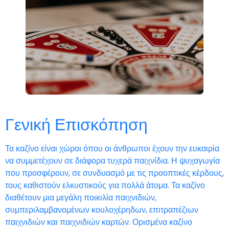
Γενική Επισκόπηση
Τα καζίνο είναι χώροι όπου οι άνθρωποι έχουν την ευκαιρία
να συμμετέχουν σε διάφορα τυχερά παιχνίδια. Η ψυχαγωγία
που προσφέρουν, σε συνδυασμό με τις προοπτικές κέρδους,
τους καθιστούν ελκυστικούς για πολλά άτομα. Τα καζίνο
διαθέτουν μια μεγάλη ποικιλία παιχνιδιών,
συμπεριλαμβανομένων κουλοχέρηδων, επιτραπέζιων
παιχνιδιών και παιχνιδιών καρτών. Ορισμένα καζίνο