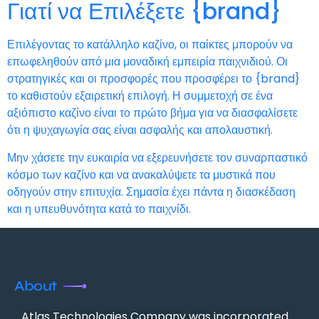
Γιατί να Επιλέξετε {brand}
Επιλέγοντας το κατάλληλο καζίνο, οι παίκτες μπορούν να
επωφεληθούν από μια μοναδική εμπειρία παιχνιδιού. Οι
στρατηγικές και οι προσφορές που προσφέρει το {brand}
το καθιστούν εξαιρετική επιλογή. Η συμμετοχή σε ένα
αξιόπιστο καζίνο είναι το πρώτο βήμα για να διασφαλίσετε
ότι η ψυχαγωγία σας είναι ασφαλής και απολαυστική.
Μην χάσετε την ευκαιρία να εξερευνήσετε τον συναρπαστικό
κόσμο των καζίνο και να ανακαλύψετε τα μυστικά που
οδηγούν στην επιτυχία. Σημασία έχει πάντα η διασκέδαση
και η υπευθυνότητα κατά το παιχνίδι.
About
Atlas Technologies Company was incorporated