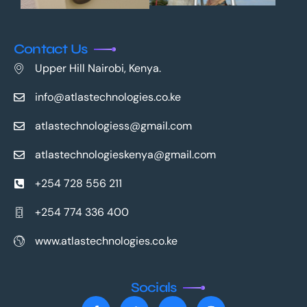
Contact Us
Upper Hill Nairobi, Kenya.
info@atlastechnologies.co.ke
atlastechnologiess@gmail.com
atlastechnologieskenya@gmail.com
+254 728 556 211
+254 774 336 400
www.atlastechnologies.co.ke
Socials